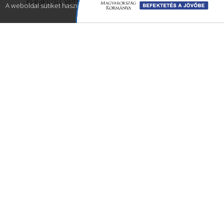
kialakított versenypálya
A weboldal sütiket használ a teljes funkcionalitás érdekében.
Részletek
A TÉMÁHOZ TARTOZÓ
HANGANYAG FELNŐTTEKNEK:
Festetics vágta
Impresszum
Adatkezelési Tájékoztató
Sütik
kezelése