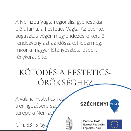
A Nemzeti Vágta regionális, gyenesdiási
előfutama, a Festetics Vágta. Az évente,
augusztus végén megrendezésre kerülő
rendezvény azt az időszakot idézi meg,
mikor a magyar lótenyésztés, lósport
fénykorát élte.
KÖTŐDÉS A FESTETICS-
ÖRÖKSÉGHEZ
A valaha Festetics Tasziló lovainak
tréningezésére szolgáló helyszín kiváló
terepe a Nemzeti Vágta előfutamának.
Cím: 8315 Gyenesdiás, a Faludi-síkon