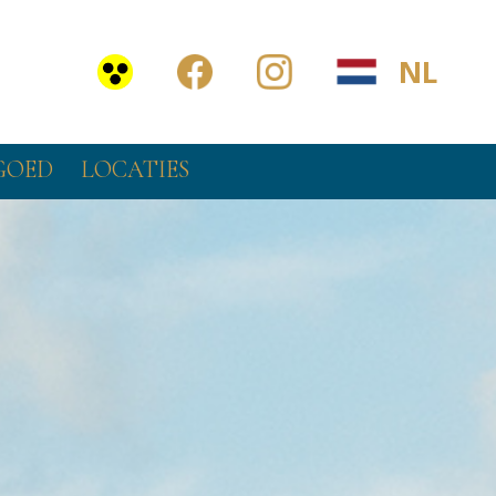
NL
FGOED
LOCATIES