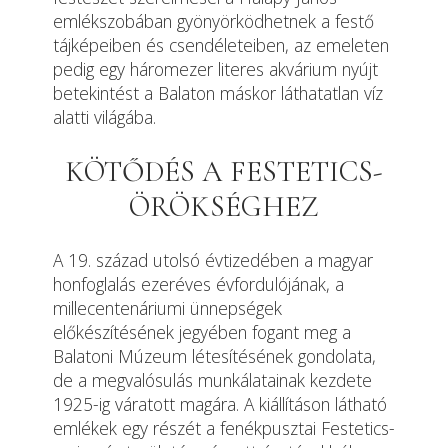
emlékszobában gyönyörködhetnek a festő
tájképeiben és csendéleteiben, az emeleten
pedig egy háromezer literes akvárium nyújt
betekintést a Balaton máskor láthatatlan víz
alatti világába.
KÖTŐDÉS A FESTETICS-
ÖRÖKSÉGHEZ
A 19. század utolsó évtizedében a magyar
honfoglalás ezeréves évfordulójának, a
millecentenáriumi ünnepségek
előkészítésének jegyében fogant meg a
Balatoni Múzeum létesítésének gondolata,
de a megvalósulás munkálatainak kezdete
1925-ig váratott magára. A kiállításon látható
emlékek egy részét a fenékpusztai Festetics-