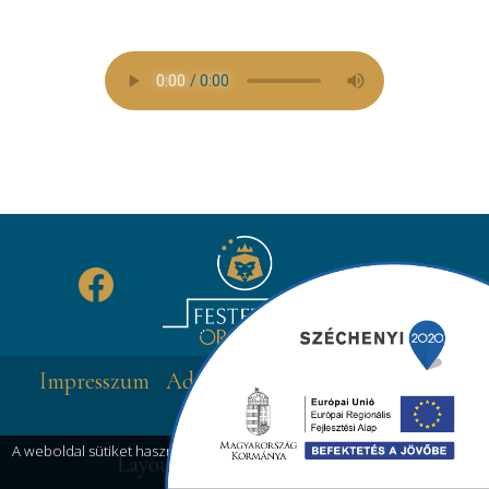
Impresszum
Adatkezelési Tájékoztató
Sütik
kezelése
A weboldal sütiket használ a teljes funkcionalitás érdekében.
Részletek
Layout & Coding: Dexef Kft.