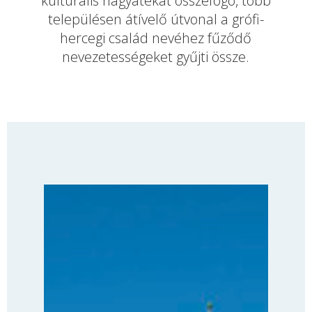
kulturális hagyatékát összefogó, több
településen átívelő útvonal a grófi-
hercegi család nevéhez fűződő
nevezetességeket gyűjti össze.